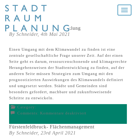
Toggle
naviga
BLOG
Klimagerechte Stadtentwicklung
By Schneider,
4th Mai 2021
Einen Umgang mit dem Klimawandel zu finden ist eine
zentrale gesellschaftliche Frage unserer Zeit. Auf der einen
Seite geht es darum, ressourcenschonende und klimagerechte
Herangehensweisen der Stadtentwicklung zu finden, auf der
anderen Seite müssen Strategien zum Umgang mit den
prognostizierten Auswirkungen des Klimawandels definiert
und umgesetzt werden. Städte und Gemeinden sind
besonders gefordert, machbare und zukunftsweisende
Schritte zu entwickeln.
Category:
für
Comments:
Kommentare deaktiviert
Klimagerechte
Stadtentwicklung
Fürstenfeldbruck- Flächenmanagement
By Schneider,
23rd April 2021