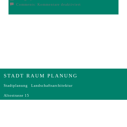
für
Comments:
Kommentare deaktiviert
Fürstenfeldbruck-
Flächenmanagement
STADT RAUM PLANUNG
Stadtplanung Landschaftsarchitektur
Altostrasse 15
81245 München
Tel: +49 (0)89 20 96 81 28
Fax +49 (0)89.20 96 90 87
|
buero@stadt-raum-planung.de