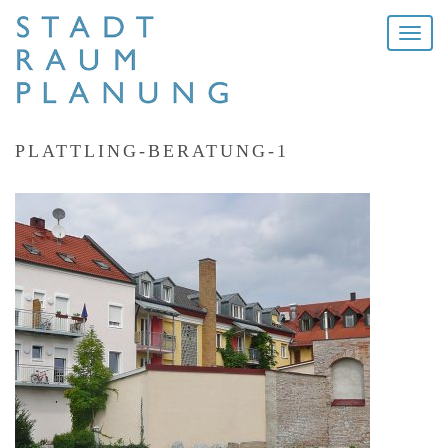
Toggle
naviga
PLATTLING-BERATUNG-1