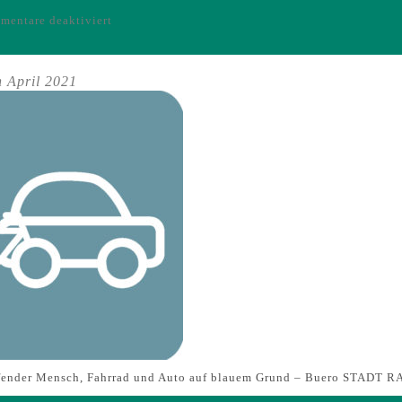
für
entare deaktiviert
Icons
-
Barrierefreiheit
h April 2021
I
Inklusion
aufender Mensch, Fahrrad und Auto auf blauem Grund – Buero STAD