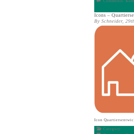
Comments:
Komm
Icons – Quartiers
By Schneider,
29t
Icon Quartiersentw
Category: