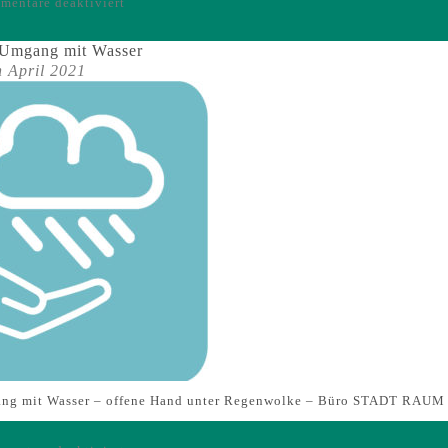
für
entare deaktiviert
Icons
-
 Umgang mit Wasser
Stärkung
h April 2021
von
Zentren
ang mit Wasser – offene Hand unter Regenwolke – Büro STADT RA