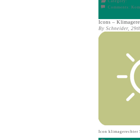
Category:
Comments:
Komm
Icons – Klimager
By Schneider,
29t
Icon klimagerechte