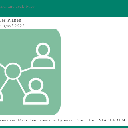
für
entare deaktiviert
Icons
–
ves Planen
Mobilität
h April 2021
Planen vier Menschen vernetzt auf gruenem Grund Büro STADT RAU