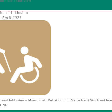
für
entare deaktiviert
Icons
–
heit I Inklusion
Quartiersentwicklung
h April 2021
eit und Inklusion – Mensch mit Rollstuhl und Mensch mit Stock auf b
NUNG