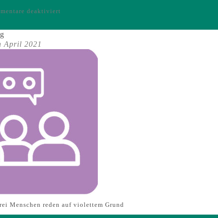
für
entare deaktiviert
Icons
–
ng
Kooperatives
h April 2021
Planen
drei Menschen reden auf violettem Grund