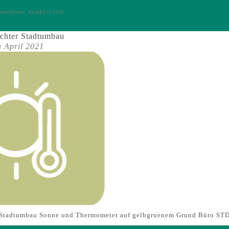
für
entare deaktiviert
Icons
–
echter Stadtumbau
Beteiligung
h April 2021
r Stadtumbau Sonne und Thermometer auf gelbgruenem Grund Büro