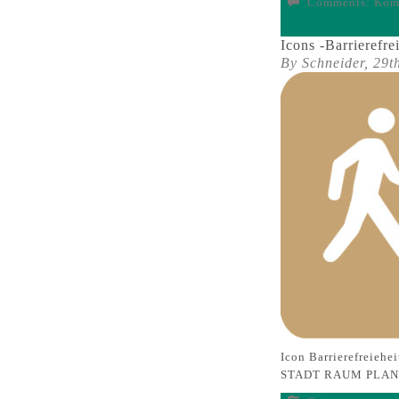
Comments:
Komm
Icons -Barrierefrei
By Schneider,
29t
Icon Barrierefreieh
STADT RAUM PLA