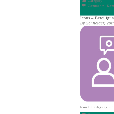
Category:
Comments:
Komm
Icons – Beteiligu
By Schneider,
29t
Icon Beteiligung – 