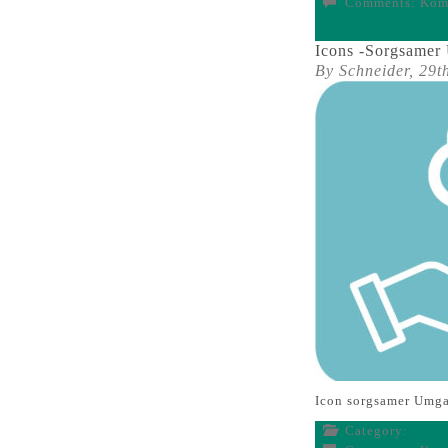
Comments:
Komm
Icons -Sorgsamer
By Schneider,
29t
Icon sorgsamer Umg
Category: