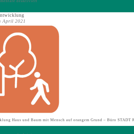
für
entare deaktiviert
Icons
-
entwicklung
Sorgsamer
h April 2021
Umgang
mit
Wasser
icklung Haus und Baum mit Mensch auf orangem Grund – Büro STA