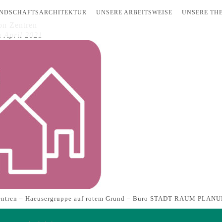
NDSCHAFTSARCHITEKTUR
UNSERE ARBEITSWEISE
UNSERE TH
on Zentren
h April 2021
Zentren – Haeusergruppe auf rotem Grund – Büro STADT RAUM PLAN